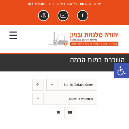
שירות למלגזות בכל אזור הצפון חייגו - 073-7754100
פייסבוק
יוטיוב
וויז
השכרת במות הרמה
פתח סרגל נגישות
Sort by
Default Order
Show
12 Products