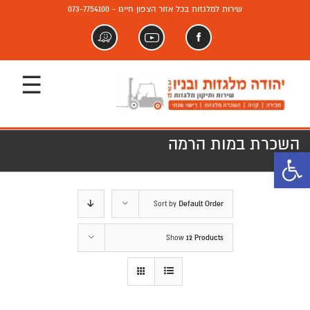
שירות למלגזות בכל אזור הצפון חייגו - 073-7754100
פייסבוק
יוטיוב
וויז
השכרת במות הרמה
פתח סרגל נגישות
Sort by
Default Order
Show
12 Products