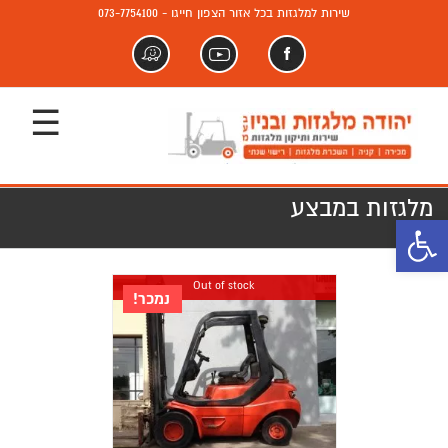
שירות למלגזות בכל אזור הצפון חייגו - 073-7754100
פייסבוק
יוטיוב
וויז
מלגזות במבצע
פתח סרגל נגישות
Out of stock
נמכר!