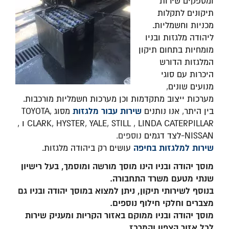
ומספקים שירות
תיקונים לתקלות
מכניות וחשמליות.
ליהודה מלגזות ובניו
מומחיות בתחום תיקון
המלגזות הדורש
היכרות עם סוגי
מנועים שונים,
מערכות ייצוב מתקדמות וכן מערכות חשמליות מורכבות.
שירות עבור מלגזות
בין היתר, אנו נותנים
מסוג TOYOTA,
CLARK, HYSTER, YALE, STILL , LINDA CATERPILLAR ו ,
NISSAN-לצד דגמים
נוספים.
שירות למלגזות בחיפה
עושים רק ביהודה מלגזות.
מוסך יהודה ובניו הינו מוסך מורשה ומוסמך, בעל רישיון
שנתי מטעם משרד התחבורה.
בנוסף לשירותי תיקון, ניתן למצוא במוסך יהודה ובניו גם
מצברים וחלקי חילוף נוספים.
מוסך יהודה ובניו ממוקם באזור הקריות ומעניק שירות
לכל אזור הצפון והמרכז.